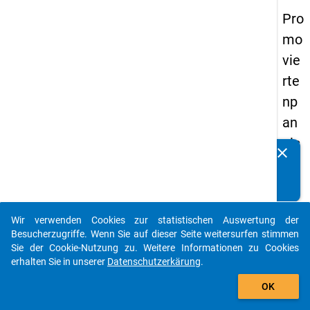
Pro
mo
vie
rte
np
an
els
clear
Kennen Sie Publikationen, die auf Basis unserer
20
Datenpakete entstanden sind? Dann teilen Sie uns diese
14
bitte mit...
-
Wir verwenden Cookies zur statistischen Auswertung der
fün
auto_stories
Besucherzugriffe. Wenn Sie auf dieser Seite weitersurfen stimmen
fte
Sie der Cookie-Nutzung zu. Weitere Informationen zu Cookies
erhalten Sie in unserer
Datenschutzerkärung
.
We
add_shopping_cart
lle
OK