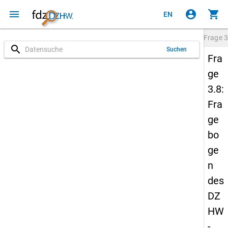
menu
account_circle
shopping_cart
EN
Frage
3
search
Suchen
Fra
ge
3.8:
Fra
ge
bo
ge
n
des
DZ
HW
-