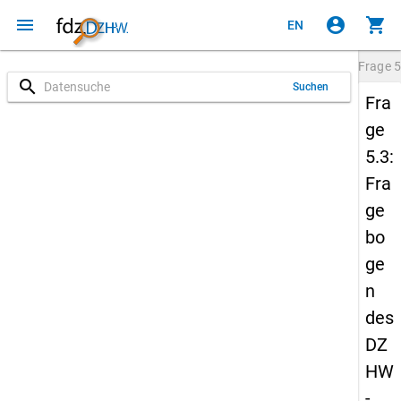
menu
account_circle
shopping_cart
EN
Frage
5
search
Suchen
Fra
ge
5.3:
Fra
ge
bo
ge
n
des
DZ
HW
-