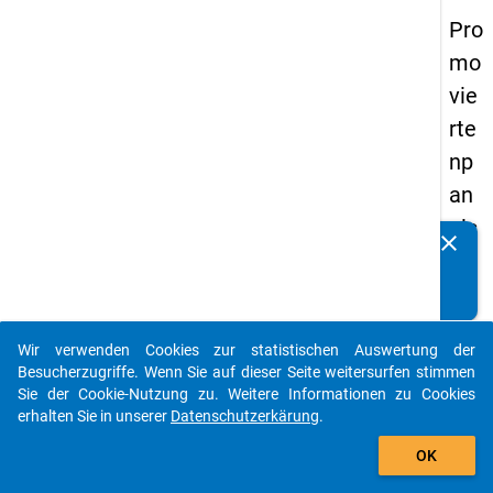
Pro
mo
vie
rte
np
an
els
clear
Kennen Sie Publikationen, die auf Basis unserer
20
Datenpakete entstanden sind? Dann teilen Sie uns diese
14
bitte mit...
-
Wir verwenden Cookies zur statistischen Auswertung der
fün
auto_stories
Besucherzugriffe. Wenn Sie auf dieser Seite weitersurfen stimmen
fte
Sie der Cookie-Nutzung zu. Weitere Informationen zu Cookies
erhalten Sie in unserer
Datenschutzerkärung
.
We
add_shopping_cart
lle
OK