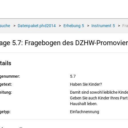
suche
>
Datenpaket
phd2014
>
Erhebung
5
>
Instrument
5
>
Fr
age 5.7:
Fragebogen des DZHW-Promoviert
tails
genummer:
5.7
getext:
Haben Sie Kinder?
eitung:
Damit sind sowohl leibliche Kind
Geben Sie auch Kinder Ihres Partn
Haushalt leben.
getyp:
Einfachnennung