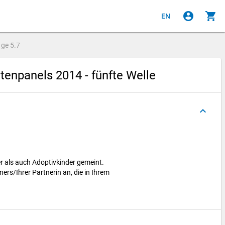
account_circle
shopping_cart
EN
age
5.7
enpanels 2014 - fünfte Welle
keyboard_arrow_up
er als auch Adoptivkinder gemeint.
ers/Ihrer Partnerin an, die in Ihrem