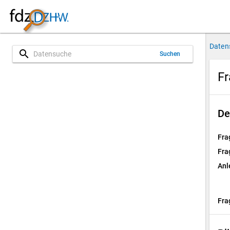
Daten
search
Suchen
Fr
De
Fra
Fra
Anl
Fra