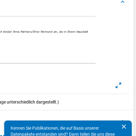
keyboard_arrow_up
e unterschiedlich dargestellt.)
keyboard_arrow_up
clear
Kennen Sie Publikationen, die auf Basis unserer
Datenpakete entstanden sind? Dann teilen Sie uns diese