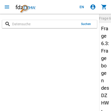
menu
account_circle
shopping_cart
EN
Frage
6
search
Suchen
Fra
ge
6.3:
Fra
ge
bo
ge
n
des
DZ
HW
-