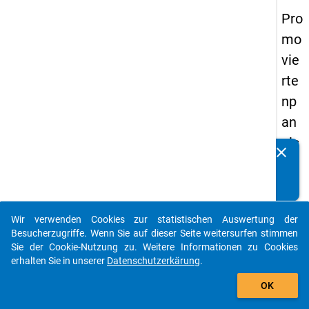
Pro
mo
vie
rte
np
an
els
clear
Kennen Sie Publikationen, die auf Basis unserer
20
Datenpakete entstanden sind? Dann teilen Sie uns diese
14
bitte mit...
-
Wir verwenden Cookies zur statistischen Auswertung der
fün
auto_stories
Besucherzugriffe. Wenn Sie auf dieser Seite weitersurfen stimmen
fte
Sie der Cookie-Nutzung zu. Weitere Informationen zu Cookies
erhalten Sie in unserer
Datenschutzerkärung
.
We
add_shopping_cart
lle
OK