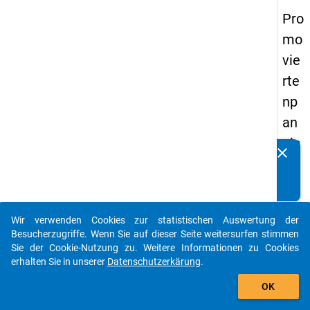
Pro
mo
vie
rte
np
an
els
clear
Kennen Sie Publikationen, die auf Basis unserer
20
Datenpakete entstanden sind? Dann teilen Sie uns diese
14
bitte mit...
-
Wir verwenden Cookies zur statistischen Auswertung der
fün
auto_stories
Besucherzugriffe. Wenn Sie auf dieser Seite weitersurfen stimmen
fte
Sie der Cookie-Nutzung zu. Weitere Informationen zu Cookies
erhalten Sie in unserer
Datenschutzerkärung
.
We
add_shopping_cart
lle
OK