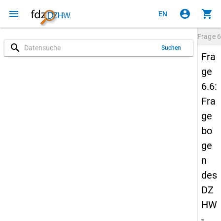
menu
account_circle
shopping_cart
EN
Frage
6
search
Suchen
Fra
ge
6.6:
Fra
ge
bo
ge
n
des
DZ
HW
-