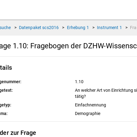
suche
>
Datenpaket
scs2016
>
Erhebung
1
>
Instrument
1
>
Fr
age 1.10:
Fragebogen der DZHW-Wissensch
tails
genummer:
1.10
getext:
An welcher Art von Einrichtung si
tätig?
getyp:
Einfachnennung
ema:
Demographie
lder zur Frage