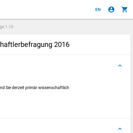
account_circle
shopping_cart
EN
age
1.10
aftlerbefragung 2016
keyboard_arrow_up
nd Sie derzeit primär wissenschaftlich
keyboard_arrow_up