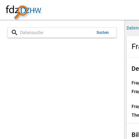
Daten
search
Suchen
Fr
De
Fra
Fra
Fra
Th
Bi