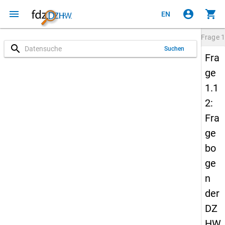
menu
account_circle
shopping_cart
EN
Frage
1
search
Suchen
Fra
ge
1.1
2:
Fra
ge
bo
ge
n
der
DZ
HW