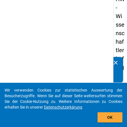
-
Wi
sse
nsc
haf
tler
bef
clear
Kennen Sie Publikationen, die auf Basis unserer
rag
Datenpakete entstanden sind? Dann teilen Sie uns diese
un
bitte mit...
g
Wir verwenden Cookies zur statistischen Auswertung der
20
auto_stories
Besucherzugriffe. Wenn Sie auf dieser Seite weitersurfen stimmen
16
Sie der Cookie-Nutzung zu. Weitere Informationen zu Cookies
erhalten Sie in unserer
Datenschutzerkärung
.
add_shopping_cart
keybo
Details
OK
Frage