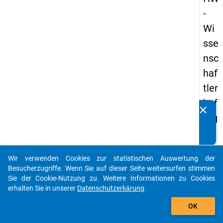
-
Wi
sse
nsc
haf
tler
bef
clear
Kennen Sie Publikationen, die auf Basis unserer
rag
Datenpakete entstanden sind? Dann teilen Sie uns diese
un
bitte mit...
g
Wir verwenden Cookies zur statistischen Auswertung der
20
auto_stories
Besucherzugriffe. Wenn Sie auf dieser Seite weitersurfen stimmen
16
Sie der Cookie-Nutzung zu. Weitere Informationen zu Cookies
erhalten Sie in unserer
Datenschutzerkärung
.
add_shopping_cart
keybo
Details
OK
Frage