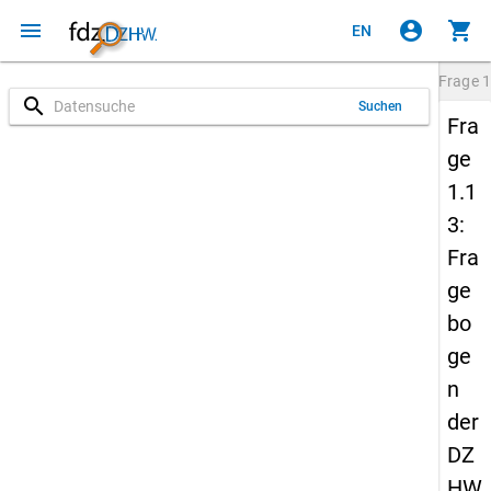
menu
account_circle
shopping_cart
EN
Frage
1
search
Suchen
Fra
ge
1.1
3:
Fra
ge
bo
ge
n
der
DZ
HW