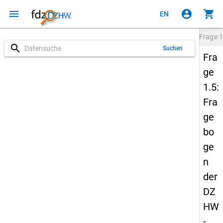
menu
account_circle
shopping_cart
EN
Frage
1
search
Suchen
Fra
ge
1.5:
Fra
ge
bo
ge
n
der
DZ
HW
-