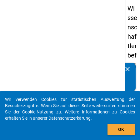
Wi
sse
nsc
haf
tler
bef
rag
clear
Kennen Sie Publikationen, die auf Basis unserer
un
Datenpakete entstanden sind? Dann teilen Sie uns diese
g
bitte mit...
20
Wir verwenden Cookies zur statistischen Auswertung der
16
auto_stories
Besucherzugriffe. Wenn Sie auf dieser Seite weitersurfen stimmen
Sie der Cookie-Nutzung zu. Weitere Informationen zu Cookies
keybo
Details
erhalten Sie in unserer
Datenschutzerkärung
.
add_shopping_cart
OK
Frage
1.5