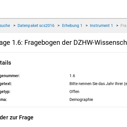
suche
>
Datenpaket
scs2016
>
Erhebung
1
>
Instrument
1
>
Fr
age 1.6:
Fragebogen der DZHW-Wissenscha
tails
genummer:
1.6
getext:
Bitte nennen Sie das Jahr Ihrer 
getyp:
Offen
ema:
Demographie
lder zur Frage