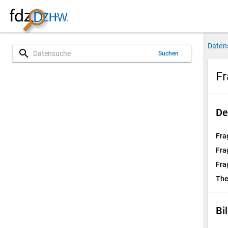
Daten
search
Suchen
Fr
De
Fra
Fra
Fra
Th
Bi