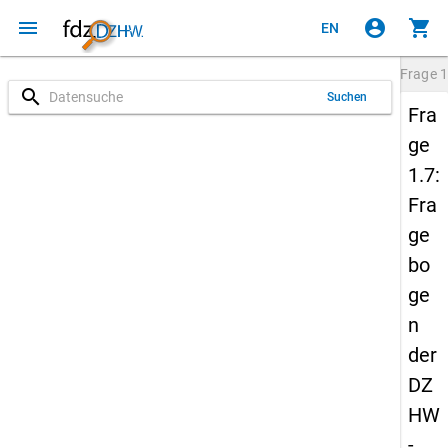
menu
account_circle
shopping_cart
EN
Frage
1
search
Suchen
Fra
ge
1.7:
Fra
ge
bo
ge
n
der
DZ
HW
-