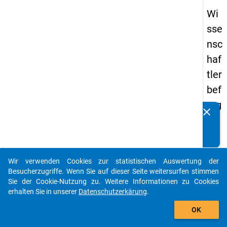
Wi
sse
nsc
haf
tler
bef
rag
clear
Kennen Sie Publikationen, die auf Basis unserer
un
Datenpakete entstanden sind? Dann teilen Sie uns diese
g
bitte mit...
20
Wir verwenden Cookies zur statistischen Auswertung der
16
auto_stories
Besucherzugriffe. Wenn Sie auf dieser Seite weitersurfen stimmen
Sie der Cookie-Nutzung zu. Weitere Informationen zu Cookies
keybo
Details
erhalten Sie in unserer
Datenschutzerkärung
.
add_shopping_cart
OK
Frage
1.7