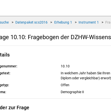
suche
>
Datenpaket
scs2016
>
Erhebung
1
>
Instrument
1
>
Fr
age 10.10:
Fragebogen der DZHW-Wissens
tails
genummer:
10.10
getext:
In welchem Jahr haben Sie Ihren
Diplom oder vergleichbar) erwo
getyp:
Offen
ema:
Demographie II
lder zur Frage