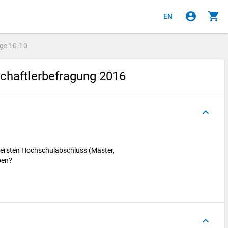
account_circle
shopping_cart
EN
age
10.10
chaftlerbefragung 2016
keyboard_arrow_up
 ersten Hochschulabschluss (Master,
rben?
keyboard_arrow_up