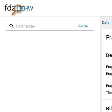
Daten
search
Suchen
Fr
De
Fra
Fra
Fra
Th
Bi