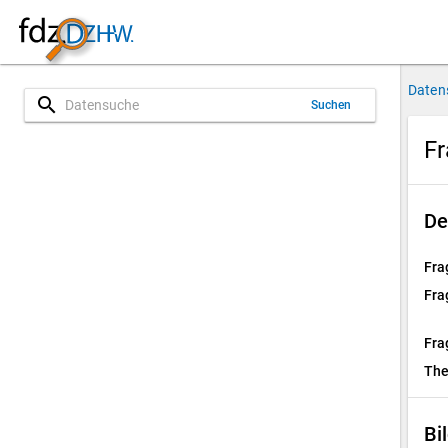
Daten
search
Suchen
Fr
De
Fra
Fra
Fra
Th
Bi