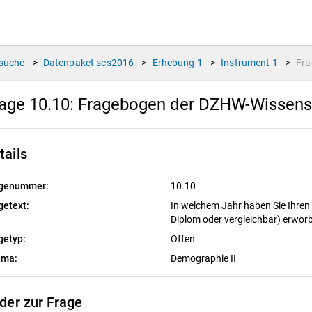
suche
>
Datenpaket
scs2016
>
Erhebung
1
>
Instrument
1
>
Fr
age 10.10:
Fragebogen der DZHW-Wissens
tails
genummer:
10.10
getext:
In welchem Jahr haben Sie Ihren
Diplom oder vergleichbar) erwo
getyp:
Offen
ema:
Demographie II
lder zur Frage