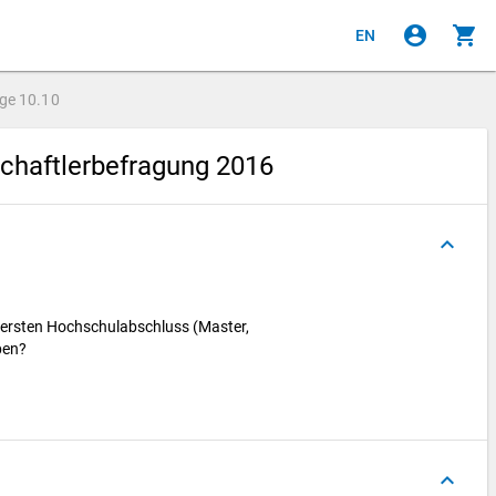
account_circle
shopping_cart
EN
age
10.10
chaftlerbefragung 2016
keyboard_arrow_up
 ersten Hochschulabschluss (Master,
rben?
keyboard_arrow_up