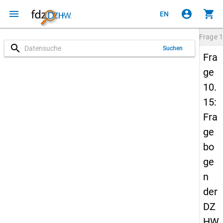
menu
account_circle
shopping_cart
EN
Frage
1
search
Suchen
Fra
ge
10.
15:
Fra
ge
bo
ge
n
der
DZ
HW