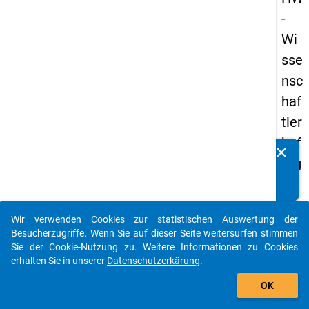
-
Wi
sse
nsc
haf
tler
bef
clear
Kennen Sie Publikationen, die auf Basis unserer
rag
Datenpakete entstanden sind? Dann teilen Sie uns diese
un
bitte mit...
g
Wir verwenden Cookies zur statistischen Auswertung der
20
auto_stories
Besucherzugriffe. Wenn Sie auf dieser Seite weitersurfen stimmen
16
Sie der Cookie-Nutzung zu. Weitere Informationen zu Cookies
erhalten Sie in unserer
Datenschutzerkärung
.
add_shopping_cart
keybo
Details
OK
Frage