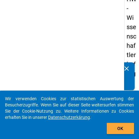
-
Wi
sse
nsc
haf
tler
bef
clear
Kennen Sie Publikationen, die auf Basis unserer
rag
Datenpakete entstanden sind? Dann teilen Sie uns diese
un
bitte mit...
g
Wir verwenden Cookies zur statistischen Auswertung der
20
auto_stories
Besucherzugriffe. Wenn Sie auf dieser Seite weitersurfen stimmen
16
Sie der Cookie-Nutzung zu. Weitere Informationen zu Cookies
erhalten Sie in unserer
Datenschutzerkärung
.
add_shopping_cart
keybo
Details
OK
Frage