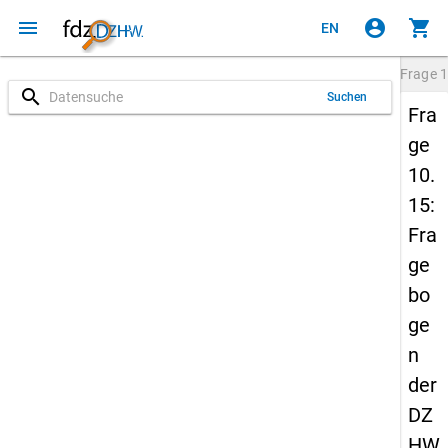
menu
account_circle
shopping_cart
EN
Frage
1
search
Suchen
Fra
ge
10.
15:
Fra
ge
bo
ge
n
der
DZ
HW