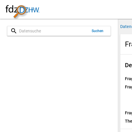
Daten
search
Suchen
Fr
De
Fra
Fra
Fra
Th