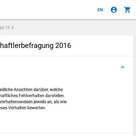
account_circle
shopping_cart
EN
age
10.4
aftlerbefragung 2016
keyboard_arrow_up
edliche Ansichten darüber, welche
ftliches Fehlverhalten darstellen.
 Verhaltensweisen jeweils an, als wie
eses Verhalten bewerten.