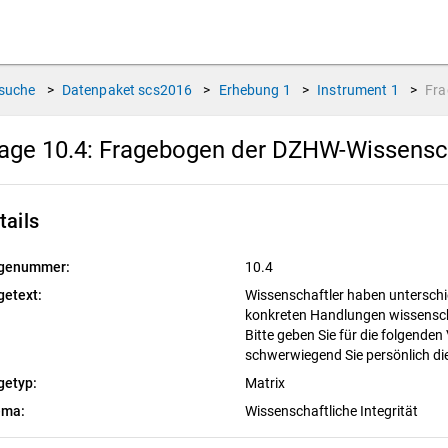
suche
>
Datenpaket
scs2016
>
Erhebung
1
>
Instrument
1
>
Fr
age 10.4:
Fragebogen der DZHW-Wissensch
tails
genummer:
10.4
getext:
Wissenschaftler haben unterschi
konkreten Handlungen wissenscha
Bitte geben Sie für die folgenden
schwerwiegend Sie persönlich di
getyp:
Matrix
ema:
Wissenschaftliche Integrität