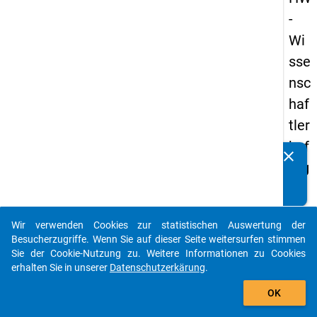
-
Wi
sse
nsc
haf
tler
bef
clear
Kennen Sie Publikationen, die auf Basis unserer
rag
Datenpakete entstanden sind? Dann teilen Sie uns diese
un
bitte mit...
g
Wir verwenden Cookies zur statistischen Auswertung der
20
auto_stories
Besucherzugriffe. Wenn Sie auf dieser Seite weitersurfen stimmen
16
Sie der Cookie-Nutzung zu. Weitere Informationen zu Cookies
erhalten Sie in unserer
Datenschutzerkärung
.
add_shopping_cart
keybo
Details
OK
Frage