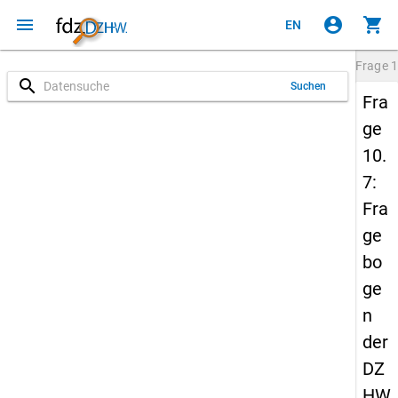
menu
account_circle
shopping_cart
EN
Frage
1
search
Suchen
Fra
ge
10.
7:
Fra
ge
bo
ge
n
der
DZ
HW