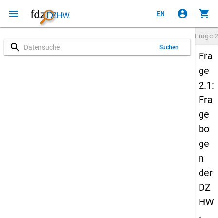
menu
account_circle
shopping_cart
EN
Frage
2
search
Suchen
Fra
ge
2.1:
Fra
ge
bo
ge
n
der
DZ
HW
-