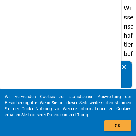
Wi
sse
nsc
haf
tler
bef
rag
clear
Kennen Sie Publikationen, die auf Basis unserer
un
Datenpakete entstanden sind? Dann teilen Sie uns diese
g
bitte mit...
20
Wir verwenden Cookies zur statistischen Auswertung der
16
auto_stories
Besucherzugriffe. Wenn Sie auf dieser Seite weitersurfen stimmen
Sie der Cookie-Nutzung zu. Weitere Informationen zu Cookies
keybo
Details
erhalten Sie in unserer
Datenschutzerkärung
.
add_shopping_cart
OK
Frage
2.1