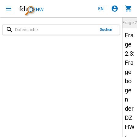
menu
account_circle
shopping_cart
EN
Frage
2
search
Suchen
Fra
ge
2.3:
Fra
ge
bo
ge
n
der
DZ
HW
-