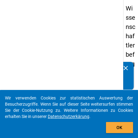
Wi
sse
nsc
haf
tler
bef
rag
clear
Kennen Sie Publikationen, die auf Basis unserer
un
Datenpakete entstanden sind? Dann teilen Sie uns diese
g
bitte mit...
20
Wir verwenden Cookies zur statistischen Auswertung der
16
auto_stories
Besucherzugriffe. Wenn Sie auf dieser Seite weitersurfen stimmen
Sie der Cookie-Nutzung zu. Weitere Informationen zu Cookies
keybo
Details
erhalten Sie in unserer
Datenschutzerkärung
.
add_shopping_cart
OK
Frage
2.3