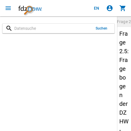
menu
account_circle
shopping_cart
EN
Frage
2
search
Suchen
Fra
ge
2.5:
Fra
ge
bo
ge
n
der
DZ
HW
-