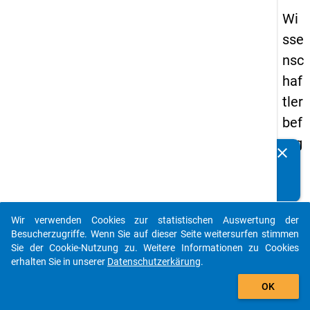
Wi
sse
nsc
haf
tler
bef
rag
clear
Kennen Sie Publikationen, die auf Basis unserer
un
Datenpakete entstanden sind? Dann teilen Sie uns diese
g
bitte mit...
20
Wir verwenden Cookies zur statistischen Auswertung der
16
auto_stories
Besucherzugriffe. Wenn Sie auf dieser Seite weitersurfen stimmen
Sie der Cookie-Nutzung zu. Weitere Informationen zu Cookies
keybo
Details
erhalten Sie in unserer
Datenschutzerkärung
.
add_shopping_cart
OK
Frage
2.5