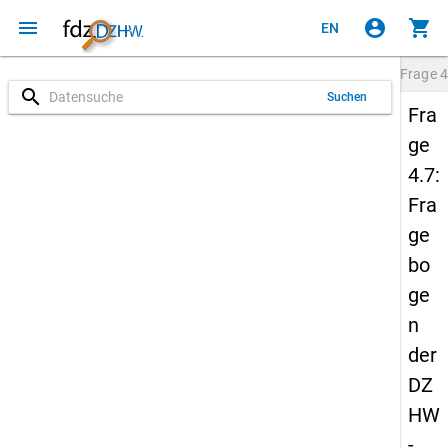
menu
account_circle
shopping_cart
EN
Frage
4
search
Suchen
Fra
ge
4.7:
Fra
ge
bo
ge
n
der
DZ
HW
-