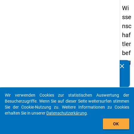
Wi
sse
nsc
haf
tler
bef
rag
clear
Kennen Sie Publikationen, die auf Basis unserer
un
Datenpakete entstanden sind? Dann teilen Sie uns diese
g
bitte mit...
20
Wir verwenden Cookies zur statistischen Auswertung der
16
auto_stories
Besucherzugriffe. Wenn Sie auf dieser Seite weitersurfen stimmen
Sie der Cookie-Nutzung zu. Weitere Informationen zu Cookies
keybo
Details
erhalten Sie in unserer
Datenschutzerkärung
.
add_shopping_cart
OK
Frage
4.7