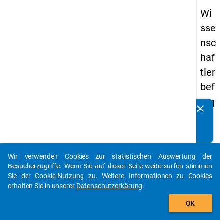
Wi
sse
nsc
haf
tler
bef
rag
clear
Kennen Sie Publikationen, die auf Basis unserer
un
Datenpakete entstanden sind? Dann teilen Sie uns diese
g
bitte mit...
20
Wir verwenden Cookies zur statistischen Auswertung der
16
auto_stories
Besucherzugriffe. Wenn Sie auf dieser Seite weitersurfen stimmen
Sie der Cookie-Nutzung zu. Weitere Informationen zu Cookies
keybo
Details
erhalten Sie in unserer
Datenschutzerkärung
.
add_shopping_cart
OK
Frage
5.2