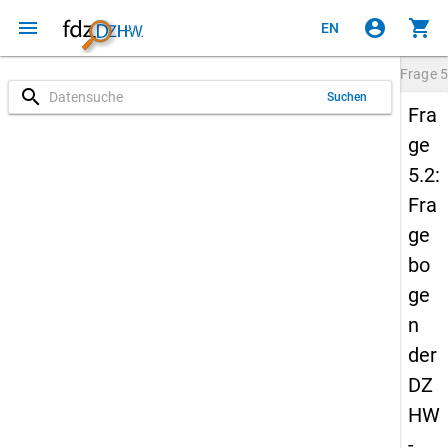
menu
account_circle
shopping_cart
EN
Frage
5
search
Suchen
Fra
ge
5.2:
Fra
ge
bo
ge
n
der
DZ
HW
-