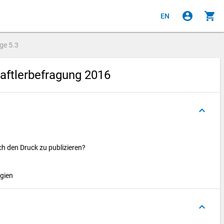
account_circle
shopping_cart
EN
age
5.3
ftlerbefragung 2016
keyboard_arrow_up
ch den Druck zu publizieren?
egien
keyboard_arrow_up