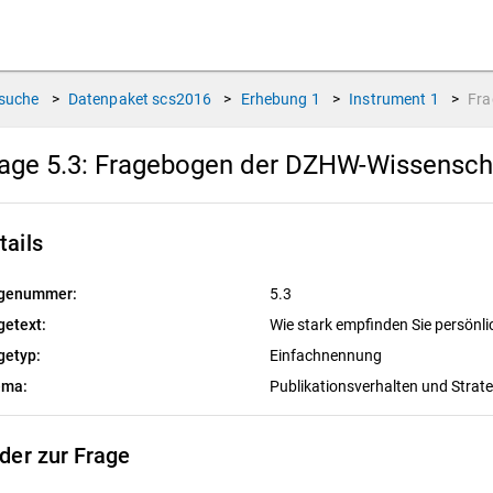
suche
>
Datenpaket
scs2016
>
Erhebung
1
>
Instrument
1
>
Fr
age 5.3:
Fragebogen der DZHW-Wissenscha
tails
genummer:
5.3
getext:
Wie stark empfinden Sie persönli
getyp:
Einfachnennung
ema:
Publikationsverhalten und Strat
lder zur Frage