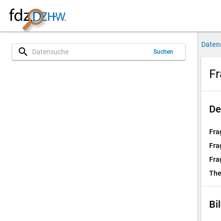
Daten
search
Suchen
Fr
De
Fra
Fra
Fra
Th
Bi