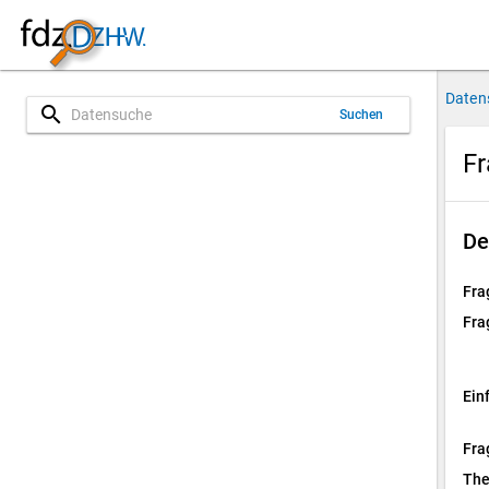
Daten
search
Suchen
Fr
De
Fra
Fra
Ein
Fra
Th