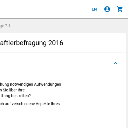
account_circle
shopping_cart
EN
age
7.1
ftlerbefragung 2016
keyboard_arrow_up
orschung notwendigen Aufwendungen
 Sie über Ihre
ttung bestreiten?
ch auf verschiedene Aspekte Ihres
.