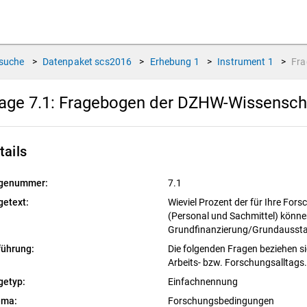
suche
>
Datenpaket
scs2016
>
Erhebung
1
>
Instrument
1
>
Fr
age 7.1:
Fragebogen der DZHW-Wissenscha
tails
genummer:
7.1
getext:
Wieviel Prozent der für Ihre F
(Personal und Sachmittel) können
Grundfinanzierung/Grundaussta
führung:
Die folgenden Fragen beziehen si
Arbeits- bzw. Forschungsalltags
getyp:
Einfachnennung
ema:
Forschungsbedingungen