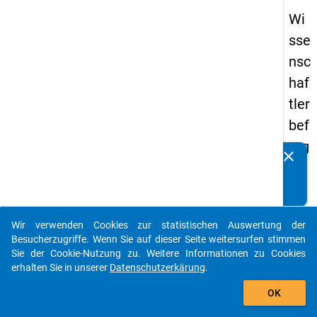
Wi
sse
nsc
haf
tler
bef
rag
clear
Kennen Sie Publikationen, die auf Basis unserer
un
Datenpakete entstanden sind? Dann teilen Sie uns diese
g
bitte mit...
20
Wir verwenden Cookies zur statistischen Auswertung der
16
auto_stories
Besucherzugriffe. Wenn Sie auf dieser Seite weitersurfen stimmen
Sie der Cookie-Nutzung zu. Weitere Informationen zu Cookies
keybo
Details
erhalten Sie in unserer
Datenschutzerkärung
.
add_shopping_cart
OK
Frage
7.3