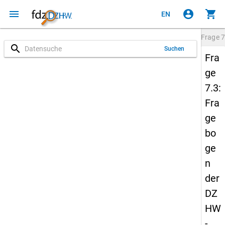
menu
account_circle
shopping_cart
EN
Frage
7
search
Suchen
Fra
ge
7.3:
Fra
ge
bo
ge
n
der
DZ
HW
-