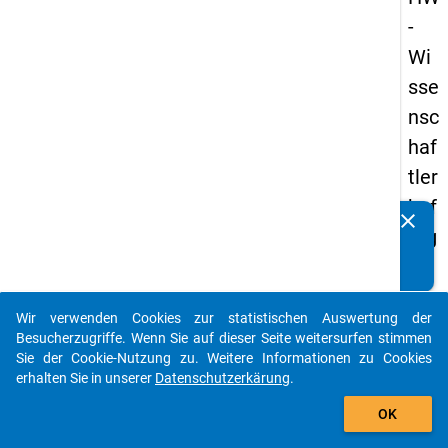
-
Wi
sse
nsc
haf
tler
bef
clear
Kennen Sie Publikationen, die auf Basis unserer
rag
Datenpakete entstanden sind? Dann teilen Sie uns diese
un
bitte mit...
g
Wir verwenden Cookies zur statistischen Auswertung der
20
auto_stories
Besucherzugriffe. Wenn Sie auf dieser Seite weitersurfen stimmen
16
Sie der Cookie-Nutzung zu. Weitere Informationen zu Cookies
erhalten Sie in unserer
Datenschutzerkärung
.
add_shopping_cart
keybo
Details
OK
Frage