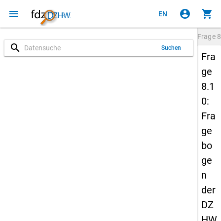
menu
account_circle
shopping_cart
EN
Frage
8
search
Suchen
Fra
ge
8.1
0:
Fra
ge
bo
ge
n
der
DZ
HW