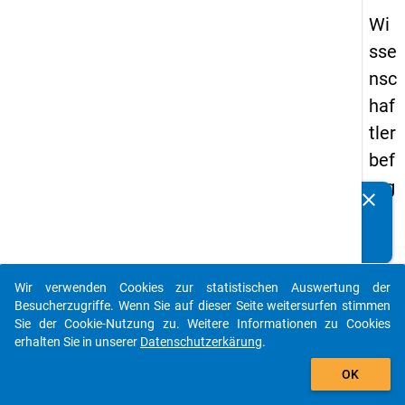
Wi
sse
nsc
haf
tler
bef
rag
clear
Kennen Sie Publikationen, die auf Basis unserer
un
Datenpakete entstanden sind? Dann teilen Sie uns diese
g
bitte mit...
20
Wir verwenden Cookies zur statistischen Auswertung der
16
auto_stories
Besucherzugriffe. Wenn Sie auf dieser Seite weitersurfen stimmen
Sie der Cookie-Nutzung zu. Weitere Informationen zu Cookies
keybo
Details
erhalten Sie in unserer
Datenschutzerkärung
.
add_shopping_cart
OK
Frage
8.5