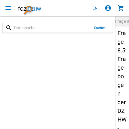
menu
account_circle
shopping_cart
EN
Frage
8
search
Suchen
Fra
ge
8.5:
Fra
ge
bo
ge
n
der
DZ
HW
-