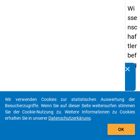
Wi
sse
nsc
haf
tler
bef
rag
clear
Kennen Sie Publikationen, die auf Basis unserer
un
Datenpakete entstanden sind? Dann teilen Sie uns diese
g
bitte mit...
20
Wir verwenden Cookies zur statistischen Auswertung der
16
auto_stories
Besucherzugriffe. Wenn Sie auf dieser Seite weitersurfen stimmen
Sie der Cookie-Nutzung zu. Weitere Informationen zu Cookies
keybo
Details
erhalten Sie in unserer
Datenschutzerkärung
.
add_shopping_cart
OK
Frage
8.5