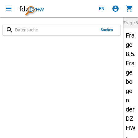
menu
account_circle
shopping_cart
EN
Frage
8
search
Suchen
Fra
ge
8.5:
Fra
ge
bo
ge
n
der
DZ
HW
-