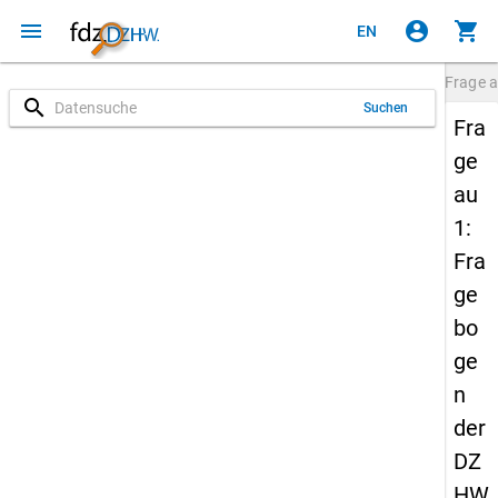
menu
account_circle
shopping_cart
EN
Frage
a
search
Suchen
Fra
ge
au
1:
Fra
ge
bo
ge
n
der
DZ
HW