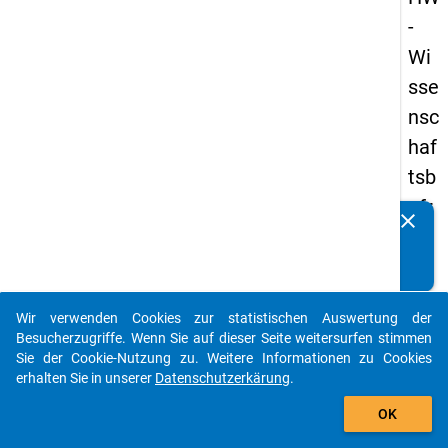
-
Wi
sse
nsc
haf
tsb
efr
clear
Kennen Sie Publikationen, die auf Basis unserer
ag
Datenpakete entstanden sind? Dann teilen Sie uns diese
un
bitte mit...
g
Wir verwenden Cookies zur statistischen Auswertung der
20
auto_stories
Besucherzugriffe. Wenn Sie auf dieser Seite weitersurfen stimmen
19
Sie der Cookie-Nutzung zu. Weitere Informationen zu Cookies
erhalten Sie in unserer
Datenschutzerkärung
.
add_shopping_cart
keybo
Details
OK
Frage