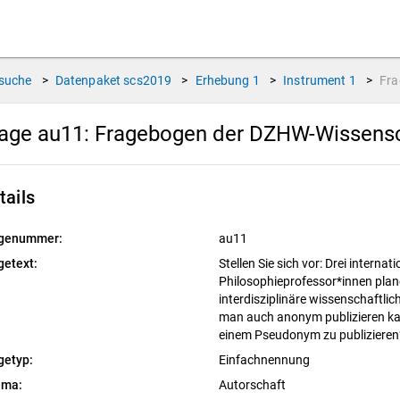
suche
>
Datenpaket
scs2019
>
Erhebung
1
>
Instrument
1
>
Fr
age au11:
Fragebogen der DZHW-Wissensc
tails
genummer:
au11
getext:
Stellen Sie sich vor: Drei interna
Philosophieprofessor*innen plan
interdisziplinäre wissenschaftlich
man auch anonym publizieren ka
einem Pseudonym zu publiziere
getyp:
Einfachnennung
ema:
Autorschaft