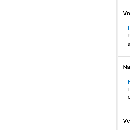
Vo
F
B
Na
F
N
Ve