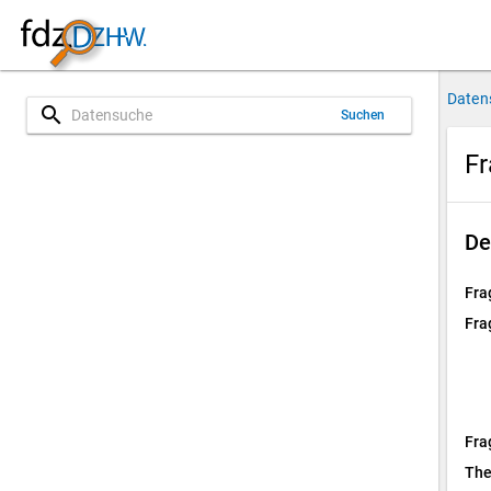
Daten
search
Suchen
Fr
De
Fra
Fra
Fra
Th