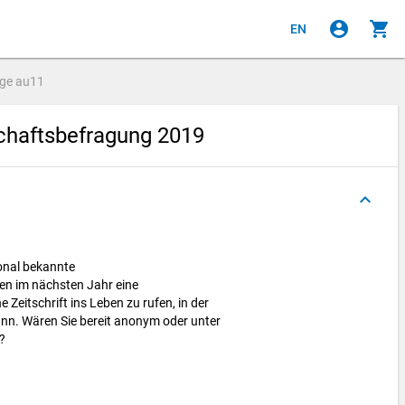
account_circle
shopping_cart
EN
age
au11
haftsbefragung 2019
keyboard_arrow_up
tional bekannte
en im nächsten Jahr eine
e Zeitschrift ins Leben zu rufen, in der
nn. Wären Sie bereit anonym oder unter
n?