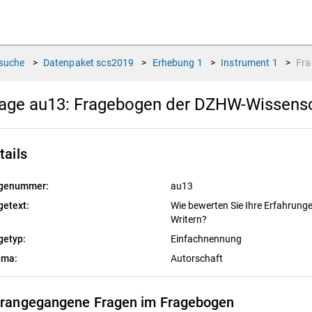
suche
>
Datenpaket
scs2019
>
Erhebung
1
>
Instrument
1
>
Fr
age au13:
Fragebogen der DZHW-Wissensc
tails
genummer:
au13
getext:
Wie bewerten Sie Ihre Erfahrunge
Writern?
getyp:
Einfachnennung
ema:
Autorschaft
rangegangene Fragen im Fragebogen