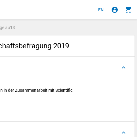
account_circle
shopping_cart
EN
age
au13
haftsbefragung 2019
keyboard_arrow_up
n in der Zusammenarbeit mit Scientific
keyboard_arrow_up