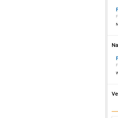
F
N
Na
F
W
Ve
E
I