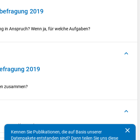
befragung 2019
ng in Anspruch? Wenn ja, für welche Aufgaben?
keyboard_arrow_up
efragung 2019
ppen zusammen?
keyboard_arrow_up
Konzepte
clear
Kennen Sie Publikationen, die auf Basis unserer
Datenpakete entstanden sind? Dann teilen Sie uns diese