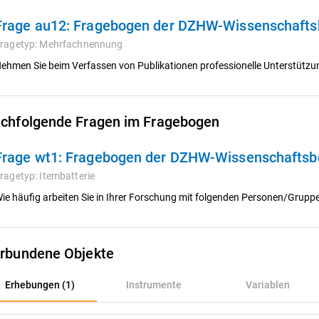
Frage au12:
Fragebogen der DZHW-Wissenschafts
ragetyp:
Mehrfachnennung
ehmen Sie beim Verfassen von Publikationen professionelle Unterstützu
chfolgende Fragen im Fragebogen
Frage wt1:
Fragebogen der DZHW-Wissenschaftsb
ragetyp:
Itembatterie
ie häufig arbeiten Sie in Ihrer Forschung mit folgenden Personen/Gru
rbundene Objekte
rhebungen (1)
Erhebungen (1)
Instrumente
Variablen
nstrumente