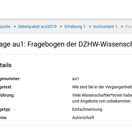
suche
>
Datenpaket
scs2019
>
Erhebung
1
>
Instrument
1
>
Fr
age au1:
Fragebogen der DZHW-Wissensch
tails
genummer:
au1
getext:
Wie sind Sie in der Vergangenhe
führung:
Viele Wissenschaftler*innen hab
und Angebote von unbekannten J
getyp:
Einfachnennung
ema:
Autorschaft