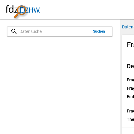
Daten
search
Suchen
Fr
De
Fra
Fra
Ein
Fra
Th