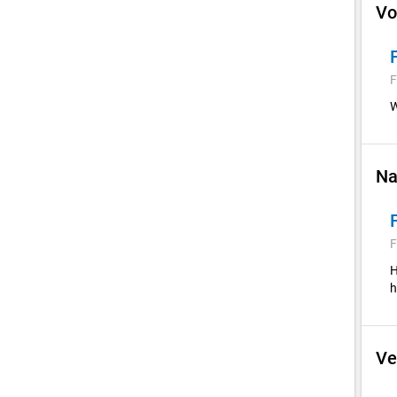
Vo
F
W
Na
F
H
h
Ve
E