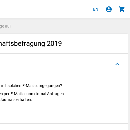
account_circle
shopping_cart
EN
age
au1
aftsbefragung 2019
keyboard_arrow_up
it mit solchen E-Mails umgegangen?
en per E-Mail schon einmal Anfragen
ournals erhalten.