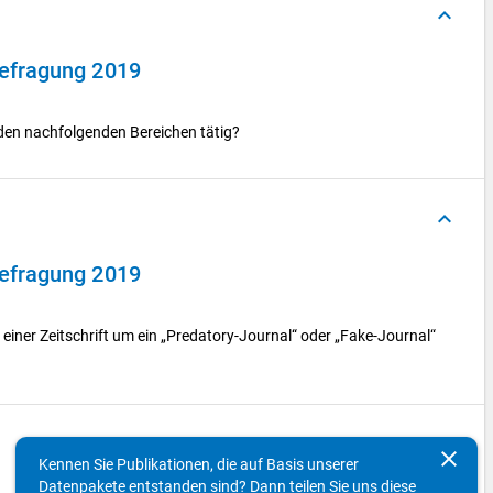
keyboard_arrow_up
efragung 2019
n den nachfolgenden Bereichen tätig?
keyboard_arrow_up
efragung 2019
ei einer Zeitschrift um ein „Predatory-Journal“ oder „Fake-Journal“
keyboard_arrow_up
clear
Kennen Sie Publikationen, die auf Basis unserer
Datenpakete entstanden sind? Dann teilen Sie uns diese