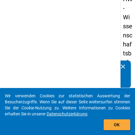
-
Wi
sse
nsc
haf
tsb
efr
clear
Kennen Sie Publikationen, die auf Basis unserer
ag
Datenpakete entstanden sind? Dann teilen Sie uns diese
un
bitte mit...
g
Wir verwenden Cookies zur statistischen Auswertung der
20
auto_stories
Besucherzugriffe. Wenn Sie auf dieser Seite weitersurfen stimmen
19
Sie der Cookie-Nutzung zu. Weitere Informationen zu Cookies
erhalten Sie in unserer
Datenschutzerkärung
.
add_shopping_cart
keybo
Details
OK
Frage