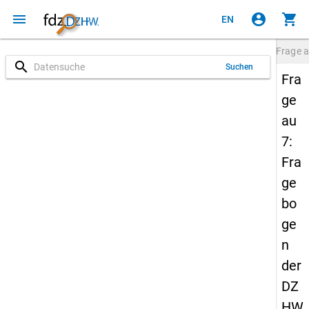
menu
account_circle
shopping_cart
EN
Frage
a
search
Suchen
Fra
ge
au
7:
Fra
ge
bo
ge
n
der
DZ
HW