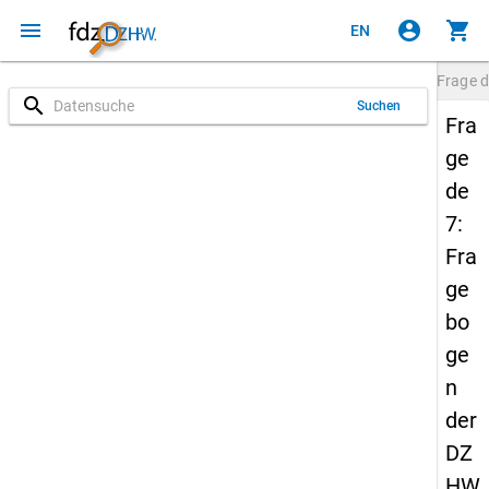
menu
account_circle
shopping_cart
EN
Frage
d
search
Suchen
Fra
ge
de
7:
Fra
ge
bo
ge
n
der
DZ
HW