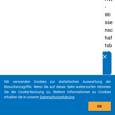
-
Wi
sse
nsc
haf
tsb
efr
clear
Kennen Sie Publikationen, die auf Basis unserer
ag
Datenpakete entstanden sind? Dann teilen Sie uns diese
un
bitte mit...
g
Wir verwenden Cookies zur statistischen Auswertung der
20
auto_stories
Besucherzugriffe. Wenn Sie auf dieser Seite weitersurfen stimmen
19
Sie der Cookie-Nutzung zu. Weitere Informationen zu Cookies
erhalten Sie in unserer
Datenschutzerkärung
.
add_shopping_cart
keybo
Details
OK
Frage