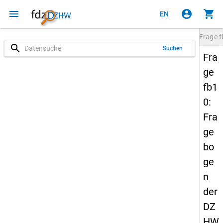
menu
account_circle
shopping_cart
EN
Frage
f
search
Suchen
Fra
ge
fb1
0:
Fra
ge
bo
ge
n
der
DZ
HW