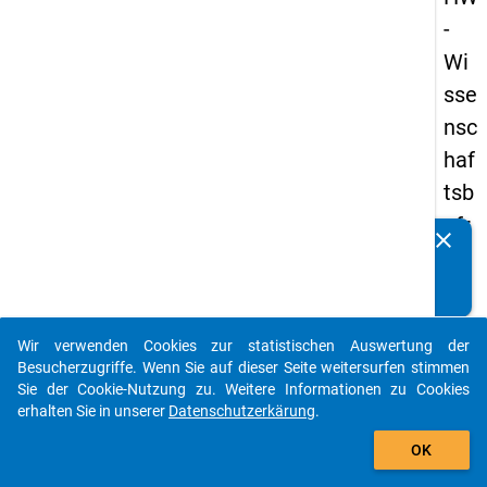
-
Wi
sse
nsc
haf
tsb
efr
clear
Kennen Sie Publikationen, die auf Basis unserer
ag
Datenpakete entstanden sind? Dann teilen Sie uns diese
un
bitte mit...
g
Wir verwenden Cookies zur statistischen Auswertung der
20
auto_stories
Besucherzugriffe. Wenn Sie auf dieser Seite weitersurfen stimmen
19
Sie der Cookie-Nutzung zu. Weitere Informationen zu Cookies
erhalten Sie in unserer
Datenschutzerkärung
.
add_shopping_cart
keybo
Details
OK
Frage