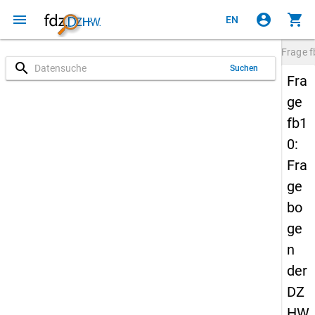
menu
account_circle
shopping_cart
EN
Frage
f
search
Suchen
Fra
ge
fb1
0:
Fra
ge
bo
ge
n
der
DZ
HW