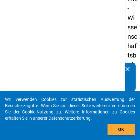
-
Wi
sse
nsc
haf
tsb
efr
clear
Kennen Sie Publikationen, die auf Basis unserer
ag
Datenpakete entstanden sind? Dann teilen Sie uns diese
un
bitte mit...
g
Wir verwenden Cookies zur statistischen Auswertung der
20
auto_stories
Besucherzugriffe. Wenn Sie auf dieser Seite weitersurfen stimmen
19
Sie der Cookie-Nutzung zu. Weitere Informationen zu Cookies
erhalten Sie in unserer
Datenschutzerkärung
.
add_shopping_cart
keybo
Details
OK
Frage