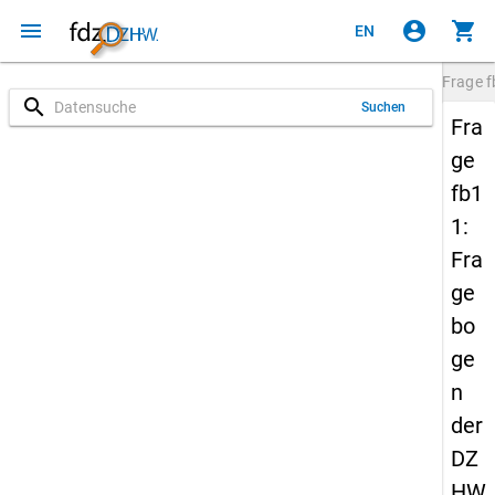
menu
account_circle
shopping_cart
EN
Frage
f
search
Suchen
Fra
ge
fb1
1:
Fra
ge
bo
ge
n
der
DZ
HW