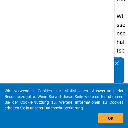
-
Wi
sse
nsc
haf
tsb
efr
clear
Kennen Sie Publikationen, die auf Basis unserer
ag
Datenpakete entstanden sind? Dann teilen Sie uns diese
un
bitte mit...
g
Wir verwenden Cookies zur statistischen Auswertung der
20
auto_stories
Besucherzugriffe. Wenn Sie auf dieser Seite weitersurfen stimmen
19
Sie der Cookie-Nutzung zu. Weitere Informationen zu Cookies
erhalten Sie in unserer
Datenschutzerkärung
.
add_shopping_cart
keybo
Details
OK
Frage