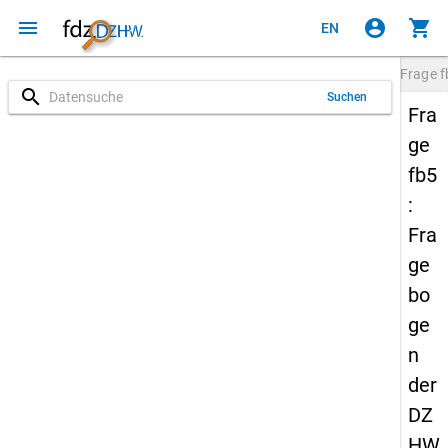
menu
account_circle
shopping_cart
EN
Frage
f
search
Suchen
Fra
ge
fb5
:
Fra
ge
bo
ge
n
der
DZ
HW