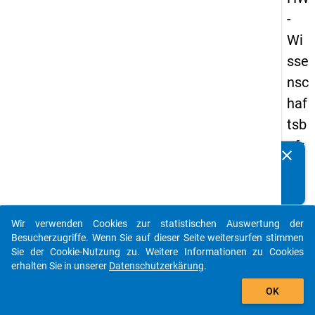
-
Wi
sse
nsc
haf
tsb
efr
clear
Kennen Sie Publikationen, die auf Basis unserer
ag
Datenpakete entstanden sind? Dann teilen Sie uns diese
un
bitte mit...
g
Wir verwenden Cookies zur statistischen Auswertung der
20
auto_stories
Besucherzugriffe. Wenn Sie auf dieser Seite weitersurfen stimmen
19
Sie der Cookie-Nutzung zu. Weitere Informationen zu Cookies
erhalten Sie in unserer
Datenschutzerkärung
.
add_shopping_cart
keybo
Details
OK
Frage