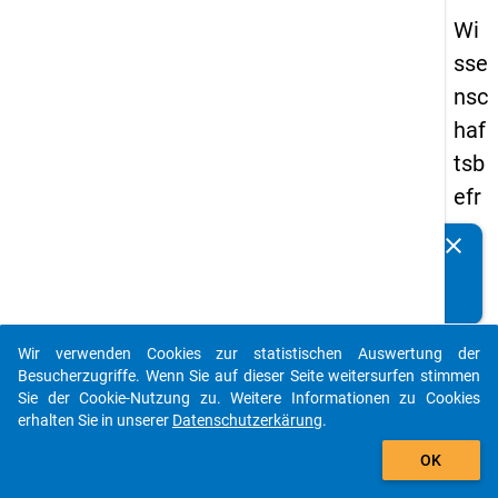
Wi
sse
nsc
haf
tsb
efr
ag
clear
Kennen Sie Publikationen, die auf Basis unserer
un
Datenpakete entstanden sind? Dann teilen Sie uns diese
g
bitte mit...
20
Wir verwenden Cookies zur statistischen Auswertung der
19
auto_stories
Besucherzugriffe. Wenn Sie auf dieser Seite weitersurfen stimmen
Sie der Cookie-Nutzung zu. Weitere Informationen zu Cookies
keybo
Details
erhalten Sie in unserer
Datenschutzerkärung
.
add_shopping_cart
OK
Frage
ff2