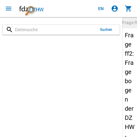
menu
account_circle
shopping_cart
EN
Frage
f
search
Suchen
Fra
ge
ff2:
Fra
ge
bo
ge
n
der
DZ
HW
-