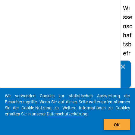
Wi
sse
nsc
haf
tsb
efr
ag
clear
Kennen Sie Publikationen, die auf Basis unserer
un
Datenpakete entstanden sind? Dann teilen Sie uns diese
g
bitte mit...
20
Wir verwenden Cookies zur statistischen Auswertung der
19
auto_stories
Besucherzugriffe. Wenn Sie auf dieser Seite weitersurfen stimmen
Sie der Cookie-Nutzung zu. Weitere Informationen zu Cookies
keybo
Details
erhalten Sie in unserer
Datenschutzerkärung
.
add_shopping_cart
OK
Frage
ff3