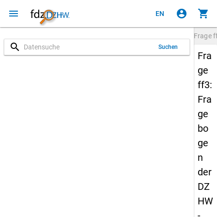
menu
account_circle
shopping_cart
EN
Frage
f
search
Suchen
Fra
ge
ff3:
Fra
ge
bo
ge
n
der
DZ
HW
-