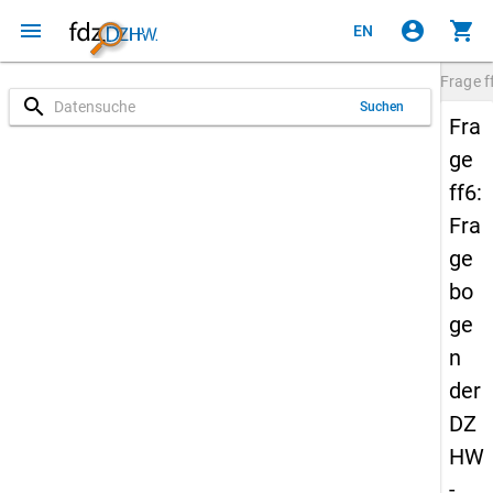
menu
account_circle
shopping_cart
EN
Frage
f
search
Suchen
Fra
ge
ff6:
Fra
ge
bo
ge
n
der
DZ
HW
-