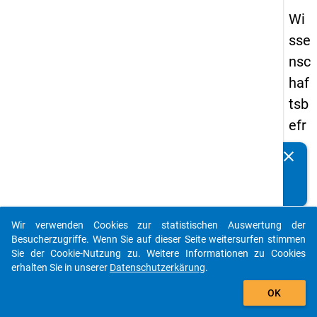
Wi
sse
nsc
haf
tsb
efr
ag
clear
Kennen Sie Publikationen, die auf Basis unserer
un
Datenpakete entstanden sind? Dann teilen Sie uns diese
g
bitte mit...
20
Wir verwenden Cookies zur statistischen Auswertung der
19
auto_stories
Besucherzugriffe. Wenn Sie auf dieser Seite weitersurfen stimmen
Sie der Cookie-Nutzung zu. Weitere Informationen zu Cookies
keybo
Details
erhalten Sie in unserer
Datenschutzerkärung
.
add_shopping_cart
OK
Frage
ff6