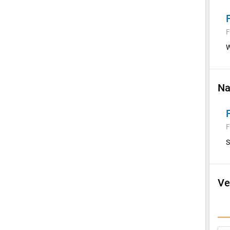
F
W
Na
F
S
Ve
E
I