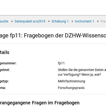
suche
>
Datenpaket
scs2019
>
Erhebung
1
>
Instrument
1
>
Fr
age fp11:
Fragebogen der DZHW-Wissensc
tails
genummer:
fp11
getext:
Stellen Sie die genannten Daten
zur Verfügung? Wenn ja, wie?
getyp:
Mehrfachnennung
ema:
Forschungspraxis
rangegangene Fragen im Fragebogen