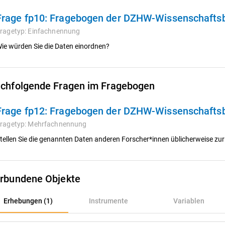
Frage fp10:
Fragebogen der DZHW-Wissenschafts
ragetyp:
Einfachnennung
ie würden Sie die Daten einordnen?
chfolgende Fragen im Fragebogen
Frage fp12:
Fragebogen der DZHW-Wissenschafts
ragetyp:
Mehrfachnennung
tellen Sie die genannten Daten anderen Forscher*innen üblicherweise zu
rbundene Objekte
rhebungen (1)
Erhebungen (1)
Instrumente
Variablen
nstrumente