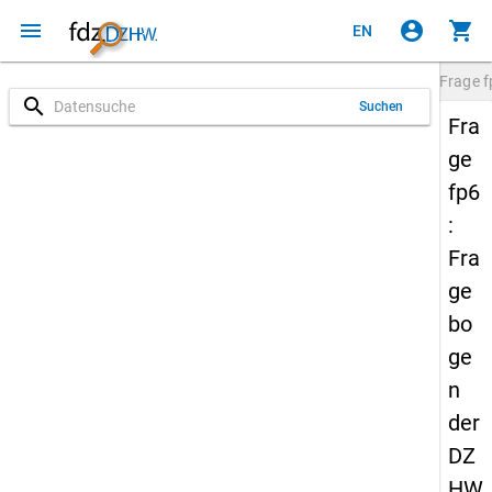
menu
account_circle
shopping_cart
EN
Frage
f
search
Suchen
Fra
ge
fp6
:
Fra
ge
bo
ge
n
der
DZ
HW