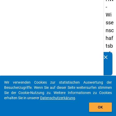
-
Wi
sse
nsc
haf
tsb
efr
clear
Kennen Sie Publikationen, die auf Basis unserer
ag
Datenpakete entstanden sind? Dann teilen Sie uns diese
un
bitte mit...
g
Wir verwenden Cookies zur statistischen Auswertung der
20
auto_stories
Besucherzugriffe. Wenn Sie auf dieser Seite weitersurfen stimmen
19
Sie der Cookie-Nutzung zu. Weitere Informationen zu Cookies
erhalten Sie in unserer
Datenschutzerkärung
.
add_shopping_cart
keybo
Details
OK
Frage