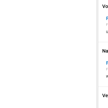
Vo
F
U
Na
F
W
Ve
E