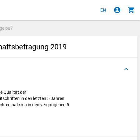
account_circle
shopping_cart
EN
age
pu7
aftsbefragung 2019
keyboard_arrow_up
ie Qualität der
schriften in den letzten 5 Jahren
achten hat sich in den vergangenen 5