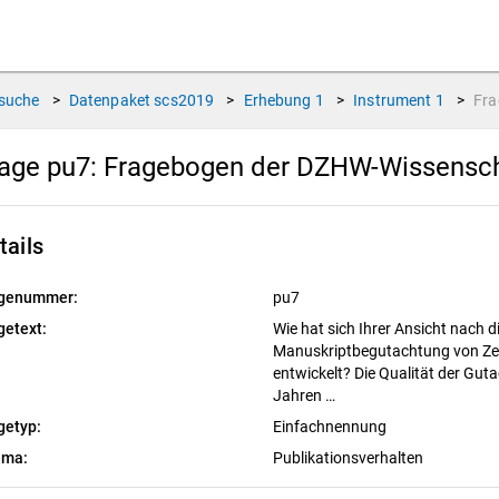
suche
>
Datenpaket
scs2019
>
Erhebung
1
>
Instrument
1
>
Fr
age pu7:
Fragebogen der DZHW-Wissensch
tails
genummer:
pu7
getext:
Wie hat sich Ihrer Ansicht nach d
Manuskriptbegutachtung von Zeit
entwickelt? Die Qualität der Gut
Jahren …
getyp:
Einfachnennung
ema:
Publikationsverhalten