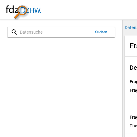
Daten
search
Suchen
Fr
De
Fra
Fra
Fra
Th