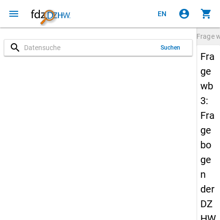
menu
account_circle
shopping_cart
EN
Frage
search
Suchen
Fra
ge
wb
3:
Fra
ge
bo
ge
n
der
DZ
HW