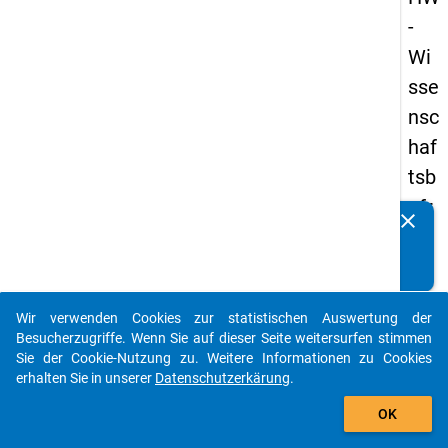
-
Wi
sse
nsc
haf
tsb
efr
clear
Kennen Sie Publikationen, die auf Basis unserer
ag
Datenpakete entstanden sind? Dann teilen Sie uns diese
un
bitte mit...
g
Wir verwenden Cookies zur statistischen Auswertung der
20
auto_stories
Besucherzugriffe. Wenn Sie auf dieser Seite weitersurfen stimmen
19
Sie der Cookie-Nutzung zu. Weitere Informationen zu Cookies
erhalten Sie in unserer
Datenschutzerkärung
.
add_shopping_cart
keybo
Details
OK
Frage