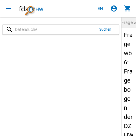
menu
account_circle
shopping_cart
EN
Frage
search
Suchen
Fra
ge
wb
6:
Fra
ge
bo
ge
n
der
DZ
HW