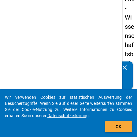
-
Wi
sse
nsc
haf
tsb
efr
clear
Kennen Sie Publikationen, die auf Basis unserer
ag
Datenpakete entstanden sind? Dann teilen Sie uns diese
un
bitte mit...
g
Wir verwenden Cookies zur statistischen Auswertung der
20
auto_stories
Besucherzugriffe. Wenn Sie auf dieser Seite weitersurfen stimmen
19
Sie der Cookie-Nutzung zu. Weitere Informationen zu Cookies
erhalten Sie in unserer
Datenschutzerkärung
.
add_shopping_cart
keybo
Details
OK
Frage