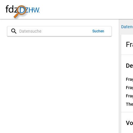
Daten
search
Suchen
F
De
Fra
Fra
Fra
Th
Vo