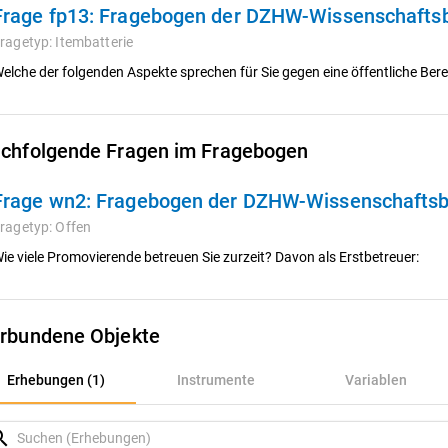
Frage fp13:
Fragebogen der DZHW-Wissenschafts
ragetyp:
Itembatterie
elche der folgenden Aspekte sprechen für Sie gegen eine öffentliche Bere
chfolgende Fragen im Fragebogen
Frage wn2:
Fragebogen der DZHW-Wissenschafts
ragetyp:
Offen
ie viele Promovierende betreuen Sie zurzeit? Davon als Erstbetreuer:
rbundene Objekte
rhebungen (1)
Erhebungen (1)
Instrumente
Variablen
nstrumente
rch