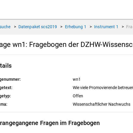
suche
>
Datenpaket
scs2019
>
Erhebung
1
>
Instrument
1
>
Fr
rage wn1:
Fragebogen der DZHW-Wissensc
tails
genummer:
wn1
getext:
Wie viele Promovierende betreuen
getyp:
Offen
ema:
Wissenschaftlicher Nachwuchs
rangegangene Fragen im Fragebogen