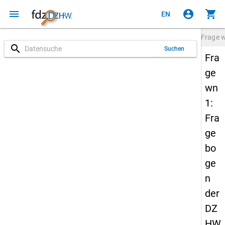
menu
account_circle
shopping_cart
EN
Frage
search
Suchen
Fra
ge
wn
1:
Fra
ge
bo
ge
n
der
DZ
HW