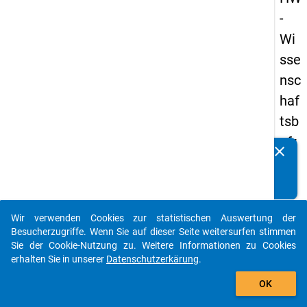
-
Wi
sse
nsc
haf
tsb
efr
clear
Kennen Sie Publikationen, die auf Basis unserer
ag
Datenpakete entstanden sind? Dann teilen Sie uns diese
un
bitte mit...
g
Wir verwenden Cookies zur statistischen Auswertung der
20
auto_stories
Besucherzugriffe. Wenn Sie auf dieser Seite weitersurfen stimmen
19
Sie der Cookie-Nutzung zu. Weitere Informationen zu Cookies
erhalten Sie in unserer
Datenschutzerkärung
.
add_shopping_cart
keybo
Details
OK
Frage