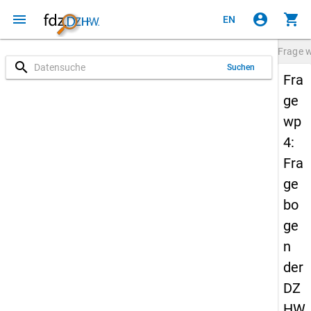
menu
account_circle
shopping_cart
EN
Frage
search
Suchen
Fra
ge
wp
4:
Fra
ge
bo
ge
n
der
DZ
HW