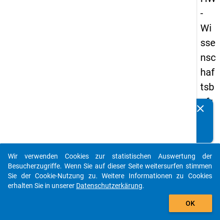
-
Wi
sse
nsc
haf
tsb
efr
clear
Kennen Sie Publikationen, die auf Basis unserer
ag
Datenpakete entstanden sind? Dann teilen Sie uns diese
un
bitte mit...
g
Wir verwenden Cookies zur statistischen Auswertung der
20
auto_stories
Besucherzugriffe. Wenn Sie auf dieser Seite weitersurfen stimmen
19
Sie der Cookie-Nutzung zu. Weitere Informationen zu Cookies
erhalten Sie in unserer
Datenschutzerkärung
.
add_shopping_cart
keybo
Details
OK
Frage