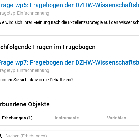
Frage wp5:
Fragebogen der DZHW-Wissenschafts
ragetyp:
Einfachnennung
ie wird sich Ihrer Meinung nach die Exzellenzstrategie auf den Wissens
chfolgende Fragen im Fragebogen
Frage wp7:
Fragebogen der DZHW-Wissenschafts
ragetyp:
Einfachnennung
ringen Sie sich aktiv in die Debatte ein?
rbundene Objekte
rhebungen (1)
Erhebungen (1)
Instrumente
Variablen
nstrumente
rch