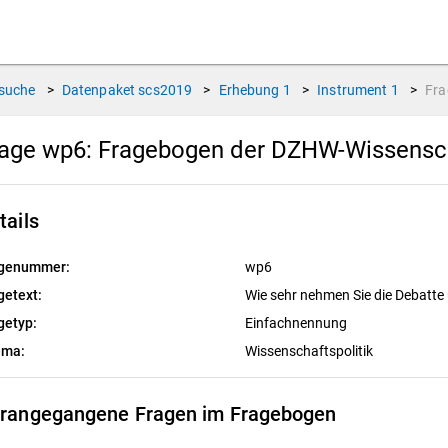
suche
>
Datenpaket
scs2019
>
Erhebung
1
>
Instrument
1
>
Fr
rage wp6:
Fragebogen der DZHW-Wissensc
tails
genummer:
wp6
getext:
Wie sehr nehmen Sie die Debatte
getyp:
Einfachnennung
ema:
Wissenschaftspolitik
rangegangene Fragen im Fragebogen