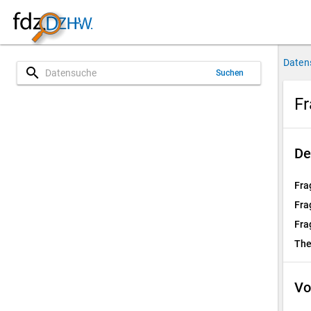
Daten
search
Suchen
F
De
Fra
Fra
Fra
Th
Vo