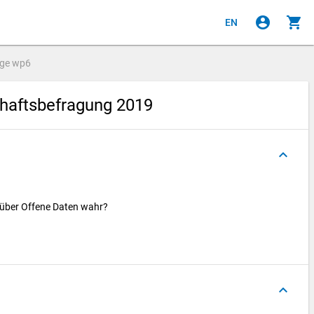
account_circle
shopping_cart
EN
age
wp6
haftsbefragung 2019
keyboard_arrow_up
 über Offene Daten wahr?
keyboard_arrow_up